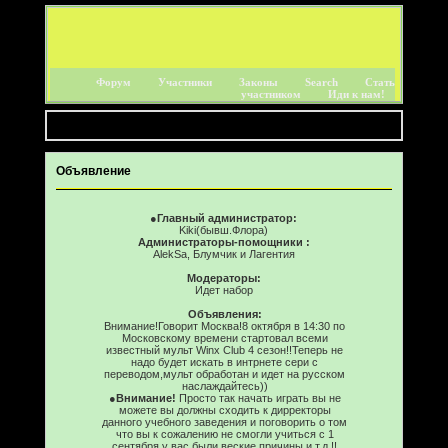
Форум
Участники
Законы
Search
Стать
участником
Иди к нам!
Активные темы
Объявление
●Главный администратор:
Kiki(бывш.Флора)
Администраторы-помощники :
AlekSa, Блумчик и Лагентия
Модераторы:
Идет набор
Объявления:
Внимание!Говорит Москва!8 октября в 14:30 по
Московскому времени стартовал всеми
известный мульт Winx Club 4 сезон!!Теперь не
надо будет искать в интрнете сери с
переводом,мульт обработан и идет на русском
наслаждайтесь))
●
Внимание!
Просто так начать играть вы не
можете вы должны сходить к дирректоры
данного учебного заведения и поговорить о том
что вы к сожалению не смогли учиться с 1
сентября у вас были веские причины и т.д.!!