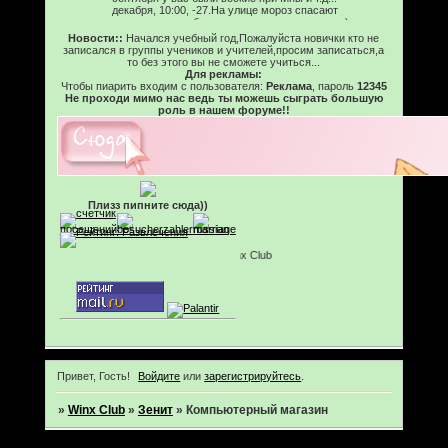
декабря, 10:00, -27.На улице мороз спасают
только теплые шубы и вазаные мутоном шапки)
Новости::
Начался учебный год,Пожалуйста новички кто не
записался в группы учеников и учителей,просим записаться,а
то без этого вы не сможете учиться...
Для рекламы:
Чтобы пиарить входим с пользователя:
Реклама
, пароль
12345
Не проходи мимо нас ведь ты можешь сыграть большую
роль в нашем форуме!!
Плизз пипните сюда))
на ролевой по итальянскому мутфильму Winx Club
Привет, Гость!
Войдите
или
зарегистрируйтесь
.
»
Winx Club
»
Зенит
»
Компьютерный магазин