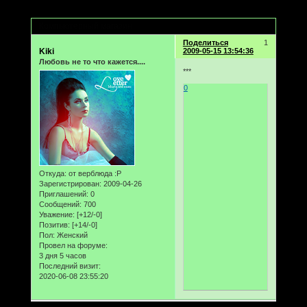
Страница:
1
Компьютерный магазин
Поделиться
1
Kiki
2009-05-15 13:54:36
Любовь не то что кажется....
***
0
Откуда:
от верблюда :Р
Зарегистрирован
: 2009-04-26
Приглашений:
0
Сообщений:
700
Уважение:
[+12/-0]
Позитив:
[+14/-0]
Пол:
Женский
Провел на форуме:
3 дня 5 часов
Последний визит:
2020-06-08 23:55:20